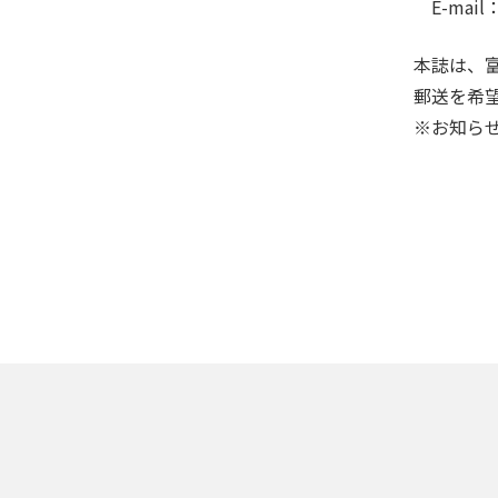
E-mail
本誌は、
郵送を希
※お知ら