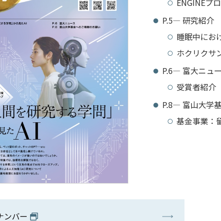
ENGINE
P.5― 研究紹介
睡眠中にお
ホクリクサ
P.6― 富大
受賞者紹介
P.8― 富山
基金事業：
ナンバー