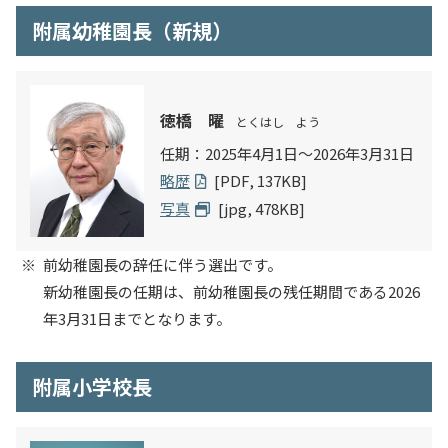
入試情報
附属幼稚園長（新規）
教育・学生支援
徳橋 曜
とくはし よう
研究・産学官連携
任期：2025年4月1日～2026年3月31日
略歴
[PDF, 137KB]
国際交流・留学
写真
[jpg, 478KB]
前幼稚園長の辞任に伴う選出です。
新幼稚園長の任期は、前幼稚園長の残任期間である2026
年3月31日までとなります。
附属小学校長