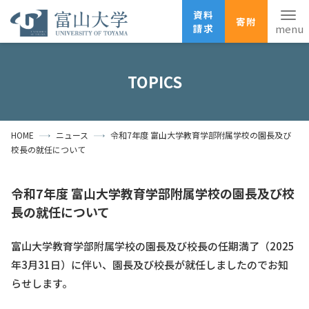
資料
寄附
請求
English
ANPIC
安否確認
TOPICS
ホーム
アクセス
サイトマップ
HOME
ニュース
令和7年度 富山大学教育学部附属学校の園長及び
資料請求
寄附
広報刊行物
校長の就任について
お問い合わせ
受験生の方
地域・一般の方
企業・研究者の方
令和7年度 富山大学教育学部附属学校の園長及び校
長の就任について
卒業生の方
在学生の方
教職員の方
富山大学教育学部附属学校の園長及び校長の任期満了（2025
大学紹介
年3月31日）に伴い、園長及び校長が就任しましたのでお知
らせします。
学部・大学院・施設