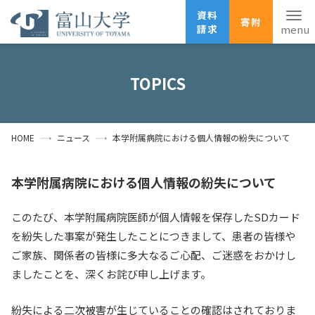
資料
寄附
請求
English
ANPIC
安否確認
TOPICS
ホーム
アクセス
サイトマップ
HOME
ニュース
本学附属病院における個人情報の紛失について
資料請求
寄附
広報刊行物
お問い合わせ
本学附属病院における個人情報の紛失について
受験生の方
地域・一般の方
企業・研究者の方
このたび、本学附属病院医師が個人情報を保存したSDカード
卒業生の方
在学生の方
教職員の方
を紛失した事案が発生したことにつきまして、患者の皆様や
ご家族、関係者の皆様に多大なるご心配、ご迷惑をおかけし
大学紹介
ましたことを、深くお詫び申し上げます。
学部・大学院・施設
紛失による二次被害が生じていることの確認はされておりま