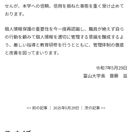
せんが、本学への信頼、信用を損ねた事態を重く受け止めて
入試情報
おります。
教育・学生支援
個人情報保護の重要性を今一度再認識し、職員が絶えず自ら
の行動を顧みて個人情報を適切に管理する意識を醸成するよ
研究・産学官連携
う、厳しい指導と教育研修を行うとともに、管理体制の徹底
と改善を図ってまいります。
国際交流・留学
令和7年5月29日
富山大学長 齋藤 滋
<< 前の記事
│ 2025年5月29日 │
次の記事 >>