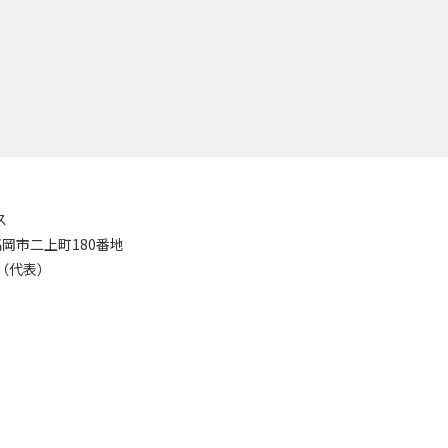
ス
8 高岡市二上町180番地
11（代表）