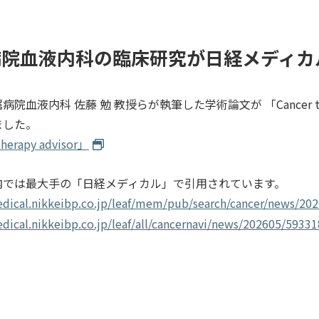
病院血液内科の臨床研究が日経メディカ
病院血液内科 佐藤 勉 教授らが執筆した学術論文が 「Cancer th
ました。
herapy advisor」
内では最大手の「日経メディカル」で引用されています。
edical.nikkeibp.co.jp/leaf/mem/pub/search/cancer/news/20
edical.nikkeibp.co.jp/leaf/all/cancernavi/news/202605/5933