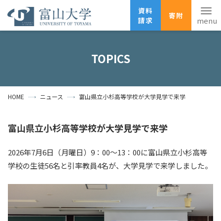
資料
寄附
請求
English
ANPIC
安否確認
TOPICS
ホーム
アクセス
サイトマップ
HOME
ニュース
富山県立小杉高等学校が大学見学で来学
資料請求
寄附
広報刊行物
お問い合わせ
富山県立小杉高等学校が大学見学で来学
受験生の方
地域・一般の方
企業・研究者の方
2026年7月6日（月曜日）9：00～13：00に富山県立小杉高等
卒業生の方
在学生の方
教職員の方
学校の生徒56名と引率教員4名が、大学見学で来学しました。
大学紹介
学部・大学院・施設