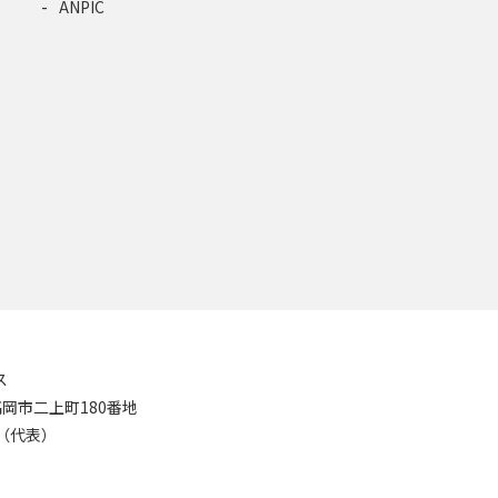
ANPIC
ス
8 高岡市二上町180番地
11（代表）