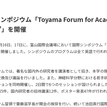
ポジウム「Toyama Forum for Acade
n”」を開催
2月16日、17日に、富山国際会議場において国際シンポジウム「Toyama Fo
”」を開催しました。シンポジウムのプログラムは全て英語で行わ
。
ウムでは、著名な国内外の研究者を講演者として招き、本学の
交換及び議論を行いました。また、神経科学分野における若手
ションを同時開催し、2日間で6つのセッションが設けられまし
演5件、国内研究者の招待講演12件、ポスター発表47件が行わ
ウム冒頭で齋藤滋学長が開会の挨拶を行い、続いて池田真行国