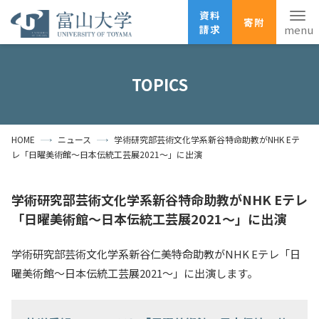
資料
寄附
請求
English
ANPIC
安否確認
TOPICS
ホーム
アクセス
サイトマップ
HOME
ニュース
学術研究部芸術文化学系新谷特命助教がNHK Eテ
資料請求
寄附
広報刊行物
レ「日曜美術館～日本伝統工芸展2021～」に出演
お問い合わせ
受験生の方
地域・一般の方
企業・研究者の方
学術研究部芸術文化学系新谷特命助教がNHK Eテレ
「日曜美術館～日本伝統工芸展2021～」に出演
卒業生の方
在学生の方
教職員の方
学術研究部芸術文化学系新谷仁美特命助教がNHK Eテレ「日
大学紹介
曜美術館～日本伝統工芸展2021～」に出演します。
学部・大学院・施設