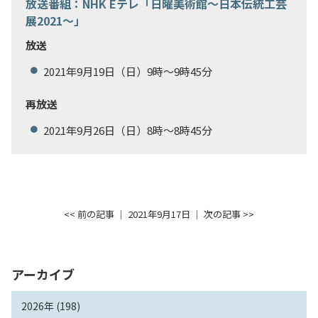
放送番組：NHK Eテレ「日曜美術館～日本伝統工芸
入試情報
展2021～」
放送
教育・学生支援
2021年9月19日（日）9時～9時45分
研究・産学官連携
再放送
2021年9月26日（日）8時～8時45分
国際交流・留学
<< 前の記事
│ 2021年9月17日 │
次の記事 >>
アーカイブ
2026年 (198)