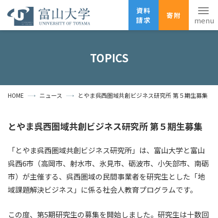
資料
寄附
請求
English
ANPIC
安否確認
TOPICS
ホーム
アクセス
サイトマップ
HOME
ニュース
とやま呉西圏域共創ビジネス研究所 第５期生募集
資料請求
寄附
広報刊行物
お問い合わせ
とやま呉西圏域共創ビジネス研究所 第５期生募集
受験生の方
地域・一般の方
企業・研究者の方
「とやま呉西圏域共創ビジネス研究所」は、富山大学と富山
卒業生の方
在学生の方
教職員の方
呉西6市（高岡市、射水市、氷見市、砺波市、小矢部市、南砺
市）が主催する、呉西圏域の民間事業者を研究生とした「地
大学紹介
域課題解決ビジネス」に係る社会人教育プログラムです。
学部・大学院・施設
この度、第5期研究生の募集を開始しました。研究生は十数回