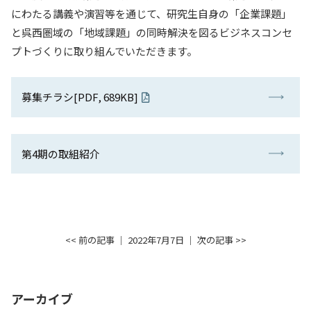
にわたる講義や演習等を通じて、研究生自身の「企業課題」
入試情報
と呉西圏域の「地域課題」の同時解決を図るビジネスコンセ
プトづくりに取り組んでいただきます。
教育・学生支援
研究・産学官連携
募集チラシ[PDF, 689KB]
国際交流・留学
第4期の取組紹介
<< 前の記事
│ 2022年7月7日 │
次の記事 >>
アーカイブ