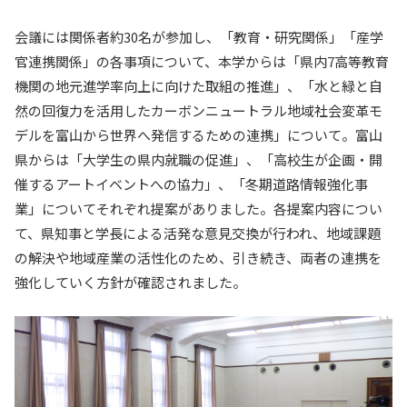
入試情報
会議には関係者約
30
名が参加し、「教育・研究関係」「産学
官連携関係」の各事項について、本学からは「県内
7
高等教育
教育・学生支援
機関の地元進学率向上に向けた取組の推進」、「水と緑と自
然の回復力を活用したカーボンニュートラル地域社会変革モ
研究・産学官連携
デルを富山から世界へ発信するための連携」について。富山
県からは「大学生の県内就職の促進」、「高校生が企画・開
国際交流・留学
催するアートイベントへの協力」、「冬期道路情報強化事
業」についてそれぞれ提案がありました。各提案内容につい
て、県知事と学長による活発な意見交換が行われ、地域課題
の解決や地域産業の活性化のため、引き続き、両者の連携を
強化していく方針が確認されました。