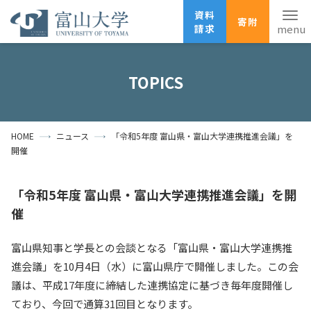
資料
寄附
請求
English
ANPIC
安否確認
TOPICS
ホーム
アクセス
サイトマップ
HOME
ニュース
「令和5年度 富山県・富山大学連携推進会議」を
資料請求
寄附
広報刊行物
開催
お問い合わせ
受験生の方
地域・一般の方
企業・研究者の方
「令和5年度 富山県・富山大学連携推進会議」を開
催
卒業生の方
在学生の方
教職員の方
富山県知事と学長との会談となる「富山県・富山大学連携推
大学紹介
進会議」を
10
月
4
日（水）に富山県庁で開催しました。この会
議は、平成
17
年度に締結した連携協定に基づき毎年度開催し
学部・大学院・施設
ており、今回で通算
31
回目となります。