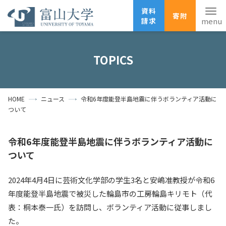
資料
寄附
請求
English
ANPIC
安否確認
TOPICS
ホーム
アクセス
サイトマップ
HOME
ニュース
令和6年度能登半島地震に伴うボランティア活動に
資料請求
寄附
広報刊行物
ついて
お問い合わせ
受験生の方
地域・一般の方
企業・研究者の方
令和6年度能登半島地震に伴うボランティア活動に
ついて
卒業生の方
在学生の方
教職員の方
2024年4月4日に芸術文化学部の学生3名と安嶋准教授が令和6
大学紹介
年度能登半島地震で被災した輪島市の工房輪島キリモト（代
表：桐本泰一氏）を訪問し、ボランティア活動に従事しまし
学部・大学院・施設
た。