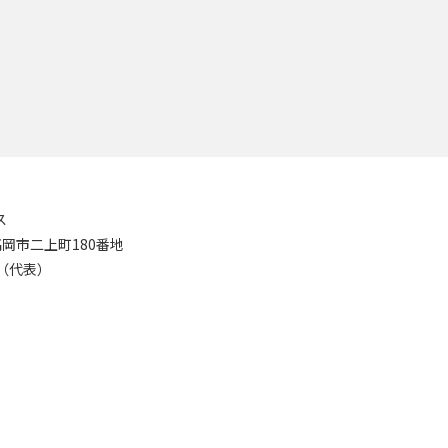
ス
8 高岡市二上町180番地
11（代表）