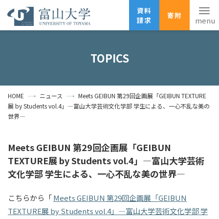
資料
寄附
請求
English
ANPIC
安否確認
TOPICS
ホーム
アクセス
サイトマップ
HOME
ニュース
Meets GEIBUN 第29回企画展「GEIBUN TEXTURE
資料請求
寄附
広報刊行物
展 by Students vol.4」―富山大学芸術文化学部 学生による、一心不乱な美の
お問い合わせ
世界―
受験生の方
地域・一般の方
企業・研究者の方
Meets GEIBUN 第29回企画展「GEIBUN
卒業生の方
在学生の方
教職員の方
TEXTURE展 by Students vol.4」―富山大学芸術
文化学部 学生による、一心不乱な美の世界―
大学紹介
こちらから「
Meets GEIBUN 第29回企画展「GEIBUN
学部・大学院・施設
TEXTURE展 by Students vol.4」―富山大学芸術文化学部 学