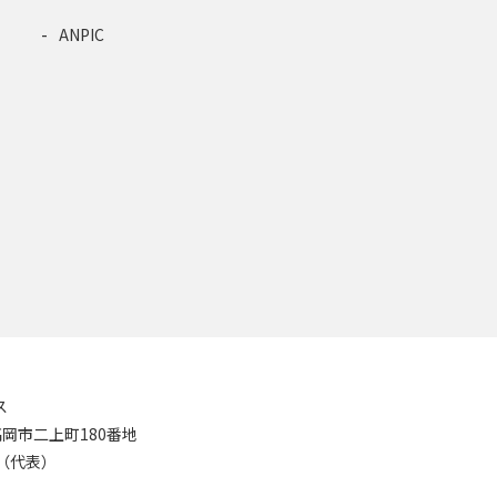
ANPIC
ス
8 高岡市二上町180番地
11（代表）