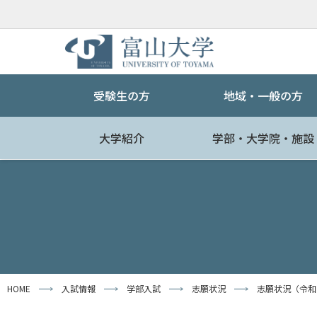
受験生の方
地域・一般の方
大学紹介
学部・大学院・施設
HOME
入試情報
学部入試
志願状況
志願状況（令和