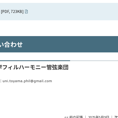
PDF, 723KB]
い合わせ
学フィルハーモニー管弦楽団
l:
<< 前の記事
│ 2025年5月9日 │
次