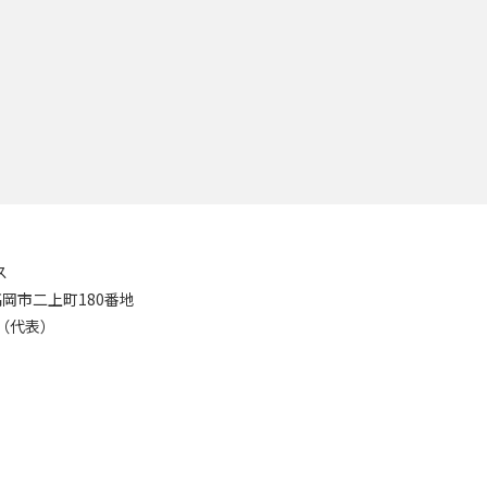
ス
8 高岡市二上町180番地
11（代表）