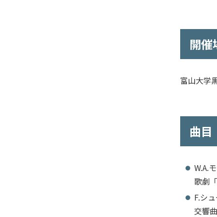
開催
富山大学黒
曲目
W.A
歌劇
F.シ
交響曲