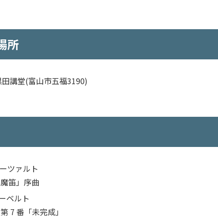
場所
田講堂(富山市五福3190)
.モーツァルト
「魔笛」序曲
ューベルト
第 7 番「未完成」