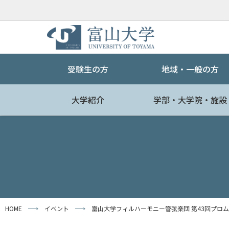
受験生の方
地域・一般の方
大学紹介
学部・大学院・施設
HOME
イベント
富山大学フィルハーモニー管弦楽団 第43回プロ