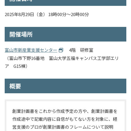
入試情報
2025年8月29日（金） 18時00分～20時00分
教育・学生支援
開催場所
研究・産学官連携
富山市新産業支援センター
4階 研修室
国際交流・留学
（富山市下野16番地 富山大学五福キャンパス工学部エリ
ア G15棟）
概要
創業計画書をこれから作成予定の方や、創業計画書を
作成途中で記載内容に自信がもてない方を対象に、経
営支援のプロが創業計画書のフレームについて説明