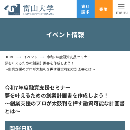
資料
寄附
請求
English
ANPIC
安否確認
イベント情報
ホーム
アクセス
サイトマップ
HOME
イベント
令和7年度融資支援セミナー
資料請求
寄附
広報刊行物
夢を叶えるための創業計画書を作成しよう！
お問い合わせ
～創業支援のプロが太鼓判を押す融資可能な計画書とは～
受験生の方
地域・一般の方
企業・研究者の方
令和7年度融資支援セミナー
卒業生の方
在学生の方
教職員の方
夢を叶えるための創業計画書を作成しよう！
～創業支援のプロが太鼓判を押す融資可能な計画書
大学紹介
とは～
学部・大学院・施設
開催日時