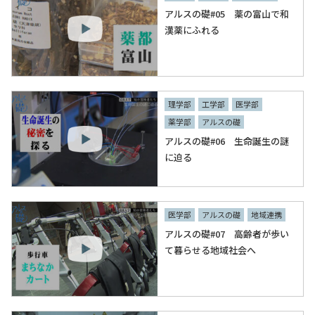
アルスの礎#05 薬の富山で和
漢薬にふれる
理学部
工学部
医学部
薬学部
アルスの礎
アルスの礎#06 生命誕生の謎
に迫る
医学部
アルスの礎
地域連携
アルスの礎#07 高齢者が歩い
て暮らせる地域社会へ