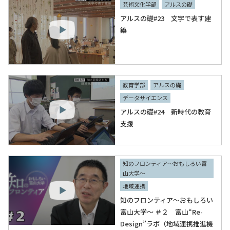
芸術文化学部
アルスの礎
アルスの礎#23 文字で表す建
築
教育学部
アルスの礎
データサイエンス
アルスの礎#24 新時代の教育
支援
知のフロンティア～おもしろい富
山大学～
地域連携
知のフロンティア～おもしろい
富山大学～ ＃２ 富山“Re-
Design”ラボ（地域連携推進機