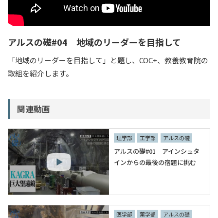
入試情報
教育・学生支援
アルスの礎#04 地域のリーダーを目指して
「地域のリーダーを目指して」と題し、COC+、教養教育院の
研究・産学官連携
取組を紹介します。
国際交流・留学
関連動画
理学部
工学部
アルスの礎
アルスの礎#01 アインシュタ
インからの最後の宿題に挑む
医学部
薬学部
アルスの礎