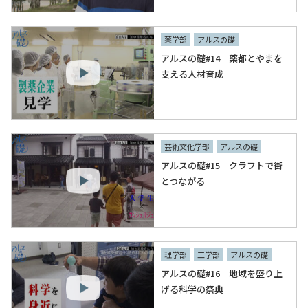
薬学部
アルスの礎
アルスの礎#14 薬都とやまを
支える人材育成
芸術文化学部
アルスの礎
アルスの礎#15 クラフトで街
とつながる
理学部
工学部
アルスの礎
アルスの礎#16 地域を盛り上
げる科学の祭典