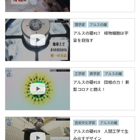
理学部
アルスの礎
アルスの礎#17 植物細胞は宇
宙を目指す
工学部
医学部
アルスの礎
アルスの礎#18 団結の力！ 新
型コロナと闘え！
芸術文化学部
アルスの礎
アルスの礎#19 人間工学で生
み出すデザイン