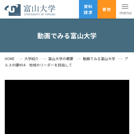
資料
寄附
請求
English
ANPIC
安否確認
動画でみる富山大学
ホーム
アクセス
サイトマップ
HOME
大学紹介
富山大学の概要
動画でみる富山大学
ア
資料請求
寄附
広報刊行物
ルスの礎#04 地域のリーダーを目指して
お問い合わせ
受験生の方
地域・一般の方
企業・研究者の方
卒業生の方
在学生の方
教職員の方
大学紹介
学部・大学院・施設