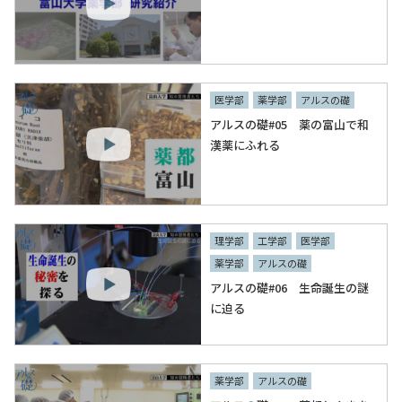
医学部
薬学部
アルスの礎
アルスの礎#05 薬の富山で和
漢薬にふれる
理学部
工学部
医学部
薬学部
アルスの礎
アルスの礎#06 生命誕生の謎
に迫る
薬学部
アルスの礎