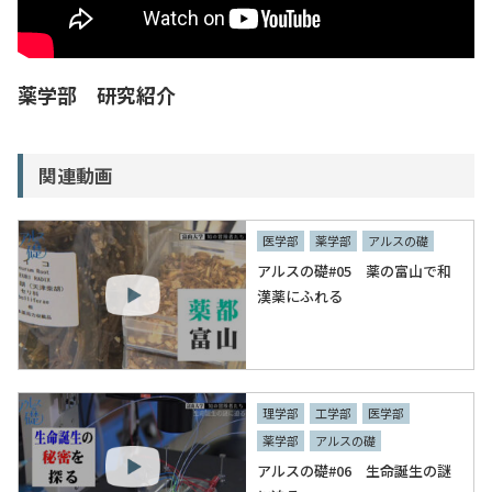
入試情報
教育・学生支援
薬学部 研究紹介
研究・産学官連携
関連動画
国際交流・留学
医学部
薬学部
アルスの礎
アルスの礎#05 薬の富山で和
漢薬にふれる
理学部
工学部
医学部
薬学部
アルスの礎
アルスの礎#06 生命誕生の謎