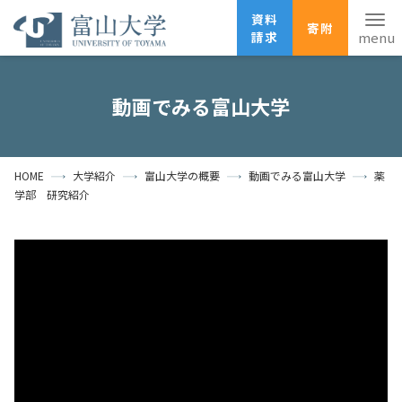
資料
寄附
請求
English
ANPIC
安否確認
動画でみる富山大学
ホーム
アクセス
サイトマップ
HOME
大学紹介
富山大学の概要
動画でみる富山大学
薬
資料請求
寄附
広報刊行物
学部 研究紹介
お問い合わせ
受験生の方
地域・一般の方
企業・研究者の方
卒業生の方
在学生の方
教職員の方
大学紹介
学部・大学院・施設