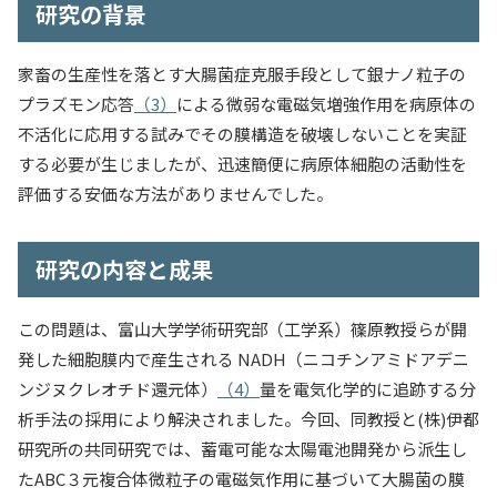
研究の背景
家畜の生産性を落とす大腸菌症克服手段として銀ナノ粒子の
プラズモン応答
（3）
による微弱な電磁気増強作用を病原体の
不活化に応用する試みでその膜構造を破壊しないことを実証
する必要が生じましたが、迅速簡便に病原体細胞の活動性を
評価する安価な方法がありませんでした。
研究の内容と成果
この問題は、富山大学学術研究部（工学系）篠原教授らが開
発した細胞膜内で産生される NADH（ニコチンアミドアデニ
ンジヌクレオチド還元体）
（4）
量を電気化学的に追跡する分
析手法の採用により解決されました。今回、同教授と(株)伊都
研究所の共同研究では、蓄電可能な太陽電池開発から派生し
たABC３元複合体微粒子の電磁気作用に基づいて大腸菌の膜