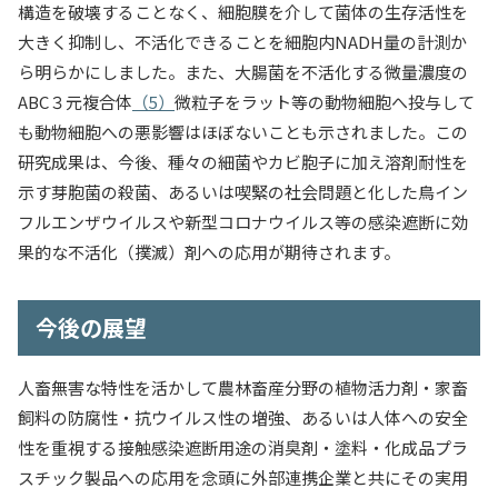
構造を破壊することなく、細胞膜を介して菌体の生存活性を
大きく抑制し、不活化できることを細胞内NADH量の計測か
ら明らかにしました。また、大腸菌を不活化する微量濃度の
ABC３元複合体
（5）
微粒子をラット等の動物細胞へ投与して
も動物細胞への悪影響はほぼないことも示されました。この
研究成果は、今後、種々の細菌やカビ胞子に加え溶剤耐性を
示す芽胞菌の殺菌、あるいは喫緊の社会問題と化した鳥イン
フルエンザウイルスや新型コロナウイルス等の感染遮断に効
果的な不活化（撲滅）剤への応用が期待されます。
今後の展望
人畜無害な特性を活かして農林畜産分野の植物活力剤・家畜
飼料の防腐性・抗ウイルス性の増強、あるいは人体への安全
性を重視する接触感染遮断用途の消臭剤・塗料・化成品プラ
スチック製品への応用を念頭に外部連携企業と共にその実用