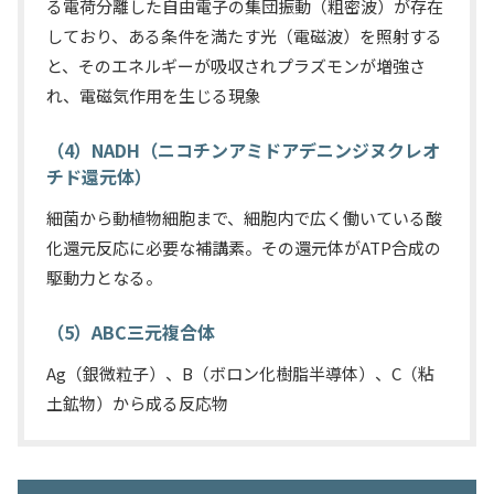
る電荷分離した自由電子の集団振動（粗密波）が存在
しており、ある条件を満たす光（電磁波）を照射する
と、そのエネルギーが吸収されプラズモンが増強さ
れ、電磁気作用を生じる現象
（4）NADH（ニコチンアミドアデニンジヌクレオ
チド還元体）
細菌から動植物細胞まで、細胞内で広く働いている酸
化還元反応に必要な補講素。その還元体がATP合成の
駆動力となる。
（5）ABC三元複合体
Ag（銀微粒子）、B（ボロン化樹脂半導体）、C（粘
土鉱物）から成る反応物