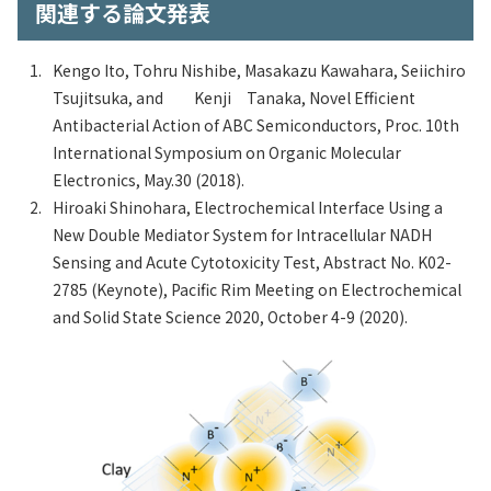
関連する論文発表
Kengo Ito, Tohru Nishibe, Masakazu Kawahara, Seiichiro
Tsujitsuka, and Kenji Tanaka, Novel Efficient
Antibacterial Action of ABC Semiconductors, Proc. 10th
International Symposium on Organic Molecular
Electronics, May.30 (2018).
Hiroaki Shinohara, Electrochemical Interface Using a
New Double Mediator System for Intracellular NADH
Sensing and Acute Cytotoxicity Test, Abstract No. K02-
2785 (Keynote), Pacific Rim Meeting on Electrochemical
and Solid State Science 2020, October 4-9 (2020).