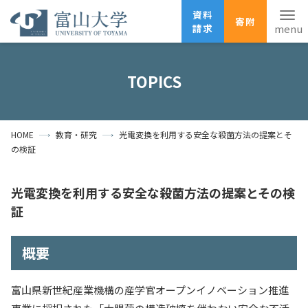
資料
寄附
請求
English
ANPIC
安否確認
TOPICS
ホーム
アクセス
サイトマップ
HOME
教育・研究
光電変換を利用する安全な殺菌方法の提案とそ
資料請求
寄附
広報刊行物
の検証
お問い合わせ
受験生の方
地域・一般の方
企業・研究者の方
光電変換を利用する安全な殺菌方法の提案とその検
証
卒業生の方
在学生の方
教職員の方
概要
大学紹介
学部・大学院・施設
富山県新世紀産業機構の産学官オープンイノベーション推進