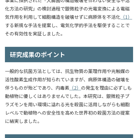
事業に採択された「大腸菌の構造破壊を伴わない安全な不活
入試情報
化方法の研究」の検討過程で銀微粒子の光電変換による電磁
気作用を利用して細胞構造を破壊せずに病原体を不活化
（1）
教育・学生支援
する新規な手法を提案し、電気化学的手法を駆使することで
その有効性を実証しました。
研究・産学官連携
研究成果のポイント
国際交流・留学
一般的な抗菌方法としては、抗生物質の薬理作用や光触媒の
活性酸素生成作用が知られていますが、病原体構造の破壊を
伴うものが殆どであり、内毒素
（2）
の発生を理由に必ずしも
動植物に優しくはありませんでした。本研究は、銀微粒子プ
ラズモンを用い環境に溢れる光を殺菌に活用しながらも細胞
レベルで動植物への安全性を高めた世界初の殺菌方法の提案
に結実しました。