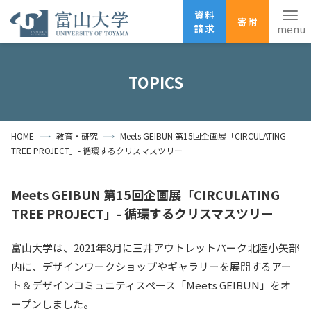
資料
寄附
請求
English
ANPIC
安否確認
TOPICS
ホーム
アクセス
サイトマップ
HOME
教育・研究
Meets GEIBUN 第15回企画展「CIRCULATING
資料請求
寄附
広報刊行物
TREE PROJECT」- 循環するクリスマスツリー
お問い合わせ
受験生の方
地域・一般の方
企業・研究者の方
Meets GEIBUN 第15回企画展「CIRCULATING
TREE PROJECT」- 循環するクリスマスツリー
卒業生の方
在学生の方
教職員の方
富山大学は、2021年8月に三井アウトレットパーク北陸小矢部
大学紹介
内に、デザインワークショップやギャラリーを展開するアー
ト＆デザインコミュニティスペース「Meets GEIBUN」をオ
学部・大学院・施設
ープンしました。