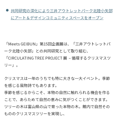
入試情報
共同研究の深化により三井アウトレットパーク北陸小矢部
にアート＆デザインコミュニティスペースをオープン
教育・学生支援
研究・産学官連携
「
Meets GEIBUN
」第
15
回企画展は、「三井アウトレットパ
国際交流・留学
ーク北陸小矢部」との共同研究として取り組む、
「
CIRCULATING TREE PROJECT
展
–
循環するクリスマスツ
リー」。
クリスマスは一年のうちでも特に大きな一大イベント。季節
を感じる風物詩でもあります。
季節を感じるからこそ、本物の自然に触れられる機会を作る
ことで、あらためて自然の恵みに気がつくことができます。
ツリーの木は富山県の山で育った本物の木。館内で自然その
もののクリスマスツリーを実現し、