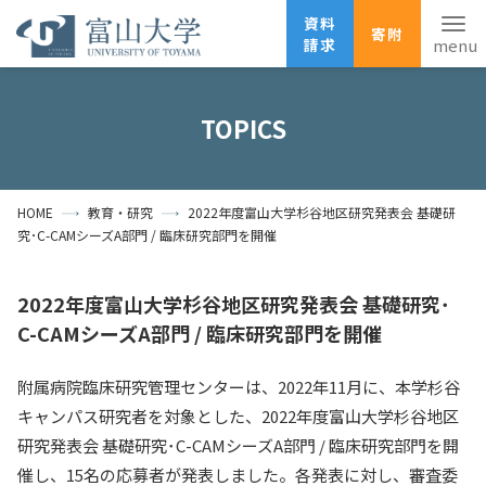
資料
寄附
請求
English
ANPIC
安否確認
TOPICS
ホーム
アクセス
サイトマップ
HOME
教育・研究
2022年度富山大学杉谷地区研究発表会 基礎研
資料請求
寄附
広報刊行物
究･C-CAMシーズA部門 / 臨床研究部門を開催
お問い合わせ
受験生の方
地域・一般の方
企業・研究者の方
2022年度富山大学杉谷地区研究発表会 基礎研究･
C-CAMシーズA部門 / 臨床研究部門を開催
卒業生の方
在学生の方
教職員の方
附属病院臨床研究管理センターは、2022年11月に、本学杉谷
大学紹介
キャンパス研究者を対象とした、2022年度富山大学杉谷地区
研究発表会 基礎研究･C-CAMシーズA部門 / 臨床研究部門を開
学部・大学院・施設
催し、15名の応募者が発表しました。各発表に対し、審査委