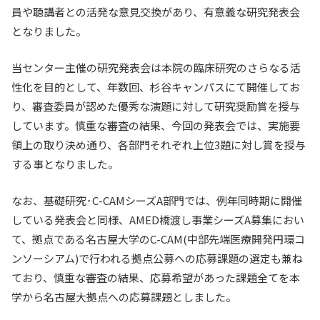
員や聴講者との活発な意見交換があり、有意義な研究発表会
入試情報
となりました。
教育・学生支援
当センター主催の研究発表会は本院の臨床研究のさらなる活
性化を目的として、年数回、杉谷キャンパスにて開催してお
研究・産学官連携
り、審査委員が認めた優秀な演題に対して研究奨励賞を授与
しています。慎重な審査の結果、今回の発表会では、実施要
国際交流・留学
領上の取り決め通り、各部門それぞれ上位3題に対し賞を授与
する事となりました。
なお、基礎研究･C-CAMシーズA部門では、例年同時期に開催
している発表会と同様、AMED橋渡し事業シーズA募集におい
て、拠点である名古屋大学のC-CAM(中部先端医療開発円環コ
ンソーシアム)で行われる拠点公募への応募課題の選定も兼ね
ており、慎重な審査の結果、応募希望があった課題全てを本
学から名古屋大拠点への応募課題としました。