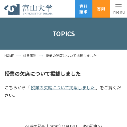
資料
寄附
請求
English
ANPIC
安否確認
TOPICS
ホーム
アクセス
サイトマップ
HOME
対象者別
授業の欠席について掲載しました
資料請求
寄附
広報刊行物
お問い合わせ
授業の欠席について掲載しました
受験生の方
地域・一般の方
企業・研究者の方
こちらから「
授業の欠席について掲載しました
」をご覧くだ
卒業生の方
在学生の方
教職員の方
さい。
大学紹介
学部・大学院・施設
<< 前の記事
│ 2020年11月18日 │
次の記事 >>