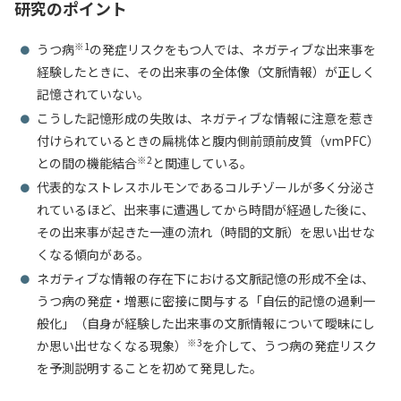
研究のポイント
入試情報
※1
うつ病
の発症リスクをもつ人では、ネガティブな出来事を
教育・学生支援
経験したときに、その出来事の全体像（文脈情報）が正しく
記憶されていない。
こうした記憶形成の失敗は、ネガティブな情報に注意を惹き
研究・産学官連携
付けられているときの扁桃体と腹内側前頭前皮質（vmPFC）
※2
との間の機能結合
と関連している。
国際交流・留学
代表的なストレスホルモンであるコルチゾールが多く分泌さ
れているほど、出来事に遭遇してから時間が経過した後に、
その出来事が起きた一連の流れ（時間的文脈）を思い出せな
くなる傾向がある。
ネガティブな情報の存在下における文脈記憶の形成不全は、
うつ病の発症・増悪に密接に関与する「自伝的記憶の過剰一
般化」（自身が経験した出来事の文脈情報について曖昧にし
※3
か思い出せなくなる現象）
を介して、うつ病の発症リスク
を予測説明することを初めて発見した。