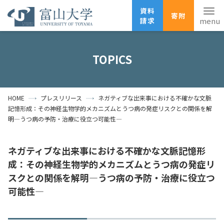
資料
寄附
請求
English
ANPIC
安否確認
TOPICS
ホーム
アクセス
サイトマップ
HOME
プレスリリース
ネガティブな出来事における不確かな文脈
資料請求
寄附
広報刊行物
記憶形成：その神経生物学的メカニズムとうつ病の発症リスクとの関係を解
お問い合わせ
明―うつ病の予防・治療に役立つ可能性―
受験生の方
地域・一般の方
企業・研究者の方
ネガティブな出来事における不確かな文脈記憶形
卒業生の方
在学生の方
教職員の方
成：その神経生物学的メカニズムとうつ病の発症リ
スクとの関係を解明―うつ病の予防・治療に役立つ
大学紹介
可能性―
学部・大学院・施設