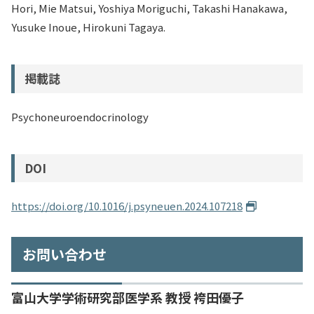
Hori, Mie Matsui, Yoshiya Moriguchi, Takashi Hanakawa,
Yusuke Inoue, Hirokuni Tagaya.
掲載誌
Psychoneuroendocrinology
DOI
https://doi.org/10.1016/j.psyneuen.2024.107218
お問い合わせ
富山大学学術研究部医学系 教授 袴田優子