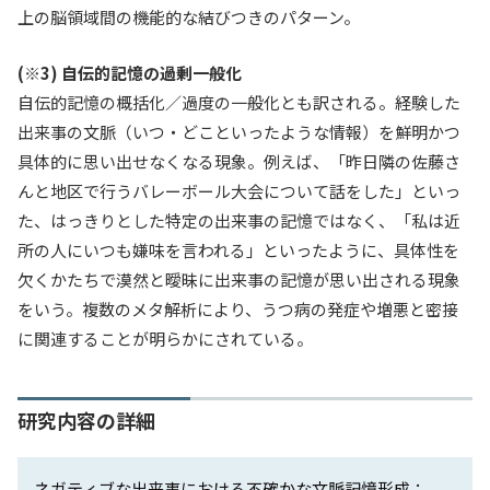
上の脳領域間の機能的な結びつきのパターン。
(※3) 自伝的記憶の過剰一般化
自伝的記憶の概括化／過度の一般化とも訳される。経験した
出来事の文脈（いつ・どこといったような情報）を鮮明かつ
具体的に思い出せなくなる現象。例えば、「昨日隣の佐藤さ
んと地区で行うバレーボール大会について話をした」といっ
た、はっきりとした特定の出来事の記憶ではなく、「私は近
所の人にいつも嫌味を言われる」といったように、具体性を
欠くかたちで漠然と曖昧に出来事の記憶が思い出される現象
をいう。複数のメタ解析により、うつ病の発症や増悪と密接
に関連することが明らかにされている。
研究内容の詳細
ネガティブな出来事における不確かな文脈記憶形成：