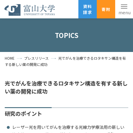
資料
寄附
請求
English
ANPIC
安否確認
TOPICS
ホーム
アクセス
サイトマップ
HOME
プレスリリース
光でがんを治療できるロタキサン構造を有
資料請求
寄附
広報刊行物
する新しい薬の開発に成功
お問い合わせ
受験生の方
地域・一般の方
企業・研究者の方
光でがんを治療できるロタキサン構造を有する新し
い薬の開発に成功
卒業生の方
在学生の方
教職員の方
大学紹介
研究のポイント
学部・大学院・施設
レーザー光を用いてがんを治療する光線力学療法用の新しい