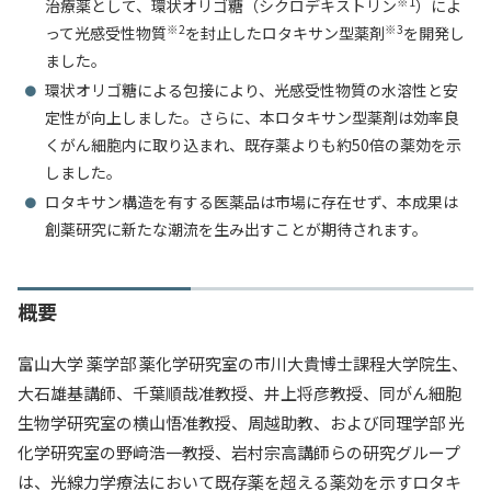
※1
治療薬として、環状オリゴ糖（シクロデキストリン
）によ
入試情報
※2
※3
って光感受性物質
を封止したロタキサン型薬剤
を開発し
ました。
教育・学生支援
環状オリゴ糖による包接により、光感受性物質の水溶性と安
定性が向上しました。さらに、本ロタキサン型薬剤は効率良
くがん細胞内に取り込まれ、既存薬よりも約50倍の薬効を示
研究・産学官連携
しました。
ロタキサン構造を有する医薬品は市場に存在せず、本成果は
国際交流・留学
創薬研究に新たな潮流を生み出すことが期待されます。
概要
富山大学 薬学部 薬化学研究室の市川大貴博士課程大学院生、
大石雄基講師、千葉順哉准教授、井上将彦教授、同がん細胞
生物学研究室の横山悟准教授、周越助教、および同理学部 光
化学研究室の野﨑浩一教授、岩村宗高講師らの研究グループ
は、光線力学療法において既存薬を超える薬効を示すロタキ