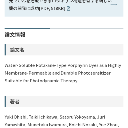
光でがんを治療できるロタキサン構造を有する新しい
薬の開発に成功[PDF, 518KB]
論文情報
論文名
Water-Soluble Rotaxane-Type Porphyrin Dyes as a Highly
Membrane-Permeable and Durable Photosensitizer
Suitable for Photodynamic Therapy
著者
Yuki Ohishi, Taiki Ichikawa, Satoru Yokoyama, Juri
Yamashita, Munetaka Iwamura, Koichi Nozaki, Yue Zhou,