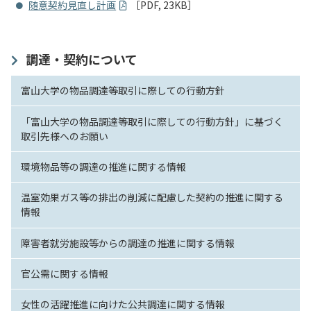
随意契約見直し計画
［PDF, 23KB］
入試情報
教育・学生支援
調達・契約について
富山大学の物品調達等取引に際しての行動方針
研究・産学官連携
「富山大学の物品調達等取引に際しての行動方針」に基づく
国際交流・留学
取引先様へのお願い
環境物品等の調達の推進に関する情報
温室効果ガス等の排出の削減に配慮した契約の推進に関する
情報
障害者就労施設等からの調達の推進に関する情報
官公需に関する情報
女性の活躍推進に向けた公共調達に関する情報