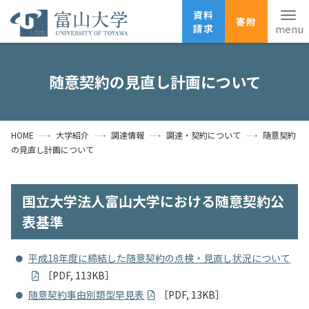
資料
寄附
請求
English
ANPIC
安否確認
随意契約の見直し計画について
ホーム
アクセス
サイトマップ
HOME
大学紹介
調達情報
調達・契約について
随意契約
資料請求
寄附
広報刊行物
の見直し計画について
お問い合わせ
受験生の方
地域・一般の方
企業・研究者の方
国立大学法人富山大学における随意契約公
卒業生の方
在学生の方
教職員の方
表基準
大学紹介
平成18年度に締結した随意契約の点検・見直し状況について
［PDF, 113KB］
学部・大学院・施設
随意契約事由別類型早見表
［PDF, 13KB］