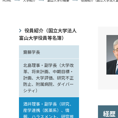
HOME
大学紹介
富山大学の概要
役員紹介（国立大学法人
役員紹介（国立大学法人
富山大学役員等名簿）
齋藤学長
北島理事・副学長（大学改
革、将来計画、中期目標・
計画、大学評価、研究不正
防止、附属病院、ダイバー
シティ）
酒井理事・副学長（研究、
産学連携（医薬系）、情
経歴
報、ハラスメント、研究推