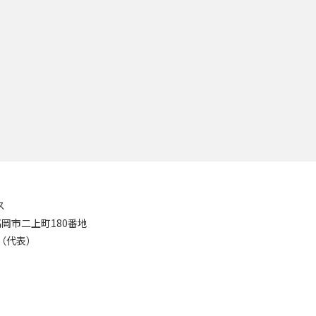
ス
8 高岡市二上町180番地
11（代表）