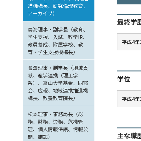
進機構長、研究倫理教育、
アーカイブ）
最終学
鳥海理事・副学長（教育、
学生支援、入試、教学IR、
平成4年
教員養成、附属学校、教
育・学生支援機構長）
會澤理事・副学長（地域貢
献、産学連携（理工学
学位
系）、富山大学基金、同窓
会、広報、地域連携推進機
構長、教養教育院長）
平成4年
松本理事・事務局長（総
務、財務、労務、危機管
理、個人情報保護、情報公
主な職
開、施設）