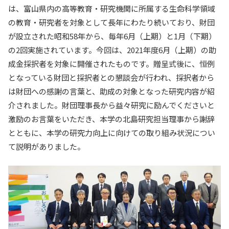
は、富山県内の高等教育・研究機関に所属する生命科学領域
入試情報
の教育・研究者を対象として長年にわたり続いており、財団
が設立された昭和58年から、毎年6月（上期）と1月（下期）
教育・学生支援
の2回実施されています。今回は、2021年度6月（上期）の助
成金採択者を対象に開催されたものです。贈呈式後に、恒例
研究・産学官連携
となっている財団と採択者との懇談会が行われ、採択者から
は財団への感謝の言葉と、助成の対象となった研究内容が紹
国際交流・留学
介されました。財団理事長から益々研究に励んでくださいと
激励のお言葉をいただき、本学の北島研究担当理事から謝辞
とともに、本学の研究力向上に向けての取り組み状況につい
て説明がありました。