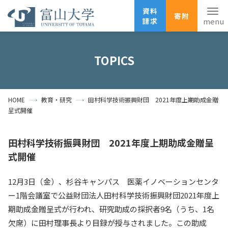
資料
寄附
請求
English
ANPIC
安否確認
TOPICS
ホーム
アクセス
サイトマップ
HOME
教育・研究
田村科学技術振興財団 2021年度上期助成金贈
資料請求
寄附
広報刊行物
呈式開催
お問い合わせ
受験生の方
地域・一般の方
企業・研究者の方
田村科学技術振興財団 2021年度上期助成金贈呈
式開催
卒業生の方
在学生の方
教職員の方
12月3日（金）、杉谷キャンパス 医薬イノベーションセンタ
大学紹介
ー1階会議室で公益財団法人田村科学技術振興財団2021年度上
期助成金贈呈式が行われ、研究助成の採択者9名（うち、1名
学部・大学院・施設
欠席）に田村理事長より目録が授与されました。この助成