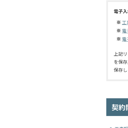
電子入
工
電
電
上記リ
を保存
保存し
契約