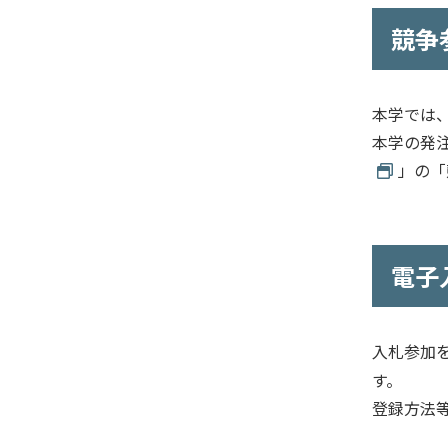
競争
本学では
本学の発
」の「
電子
入札参加
す。
登録方法