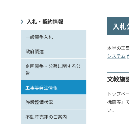
入札・契約情報
入札
一般競争入札
本学の工
政府調達
システム
企画競争・公募に関する公
告
文教施
工事等発注情報
トップペ
機関等」
施設整備状況
い。
不動産売却のご案内