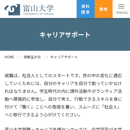
資料
寄附
請求
English
ANPIC
安否確認
キャリアサポート
ホーム
アクセス
サイトマップ
HOME
受験生の方
キャリアサポート
資料請求
寄附
広報刊行物
お問い合わせ
就職は、社会人としてのスタートです。世の中の変化に適応
受験生の方
地域・一般の方
企業・研究者の方
していくためには、自分のキャリアを自分で創っていかなけ
ればなりません。学生時代の内に課外活動やボランティア活
卒業生の方
在学生の方
教職員の方
動へ積極的に参加し、自分で考え、行動できるスキルを身に
大学紹介
付けて「働く」ことへの態度を養い、スムーズに「社会人」
へと移行できるよう心がけてください。
学部・大学院・施設
富山大学就職・キャリア支援センターでは、全学部及び大学