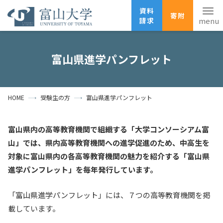
資料
寄附
請求
English
ANPIC
安否確認
富山県進学パンフレット
ホーム
アクセス
サイトマップ
HOME
受験生の方
富山県進学パンフレット
資料請求
寄附
広報刊行物
お問い合わせ
富山県内の高等教育機関で組織する「大学コンソーシアム富
受験生の方
地域・一般の方
企業・研究者の方
山」では、県内高等教育機関への進学促進のため、中高生を
対象に富山県内の各高等教育機関の魅力を紹介する「富山県
卒業生の方
在学生の方
教職員の方
進学パンフレット」を毎年発行しています。
大学紹介
「富山県進学パンフレット」には、７つの高等教育機関を掲
学部・大学院・施設
載しています。