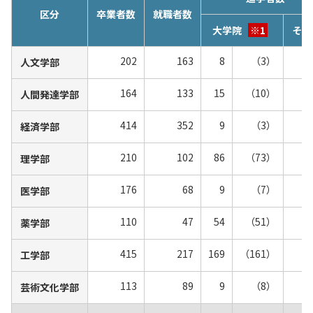
区分
卒業者数
就職者数
大学院
※1
その
202
163
8
（3）
人文学部
164
133
15
（10）
人間発達学部
414
352
9
（3）
経済学部
210
102
86
（73）
理学部
176
68
9
（7）
医学部
110
47
54
（51）
薬学部
415
217
169
（161）
工学部
113
89
9
（8）
芸術文化学部