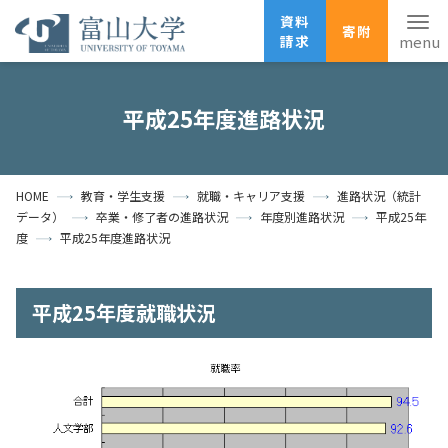
資料
寄附
請求
English
ANPIC
安否確認
平成25年度進路状況
ホーム
アクセス
サイトマップ
HOME
教育・学生支援
就職・キャリア支援
進路状況（統計
資料請求
寄附
広報刊行物
データ）
卒業・修了者の進路状況
年度別進路状況
平成25年
お問い合わせ
度
平成25年度進路状況
受験生の方
地域・一般の方
企業・研究者の方
平成25年度就職状況
卒業生の方
在学生の方
教職員の方
大学紹介
学部・大学院・施設