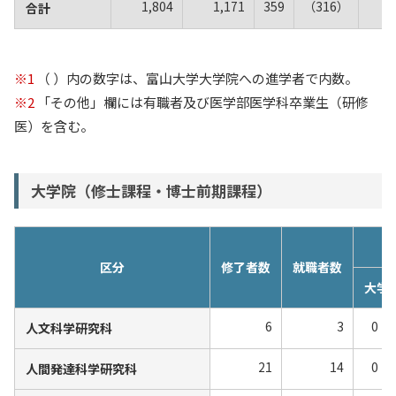
1,804
1,171
359
（316）
合計
※1
（ ）内の数字は、富山大学大学院への進学者で内数。
※2
「その他」欄には有職者及び医学部医学科卒業生（研修
医）を含む。
大学院（修士課程・博士前期課程）
区分
修了者数
就職者数
大学
6
3
0
人文科学研究科
21
14
0
人間発達科学研究科