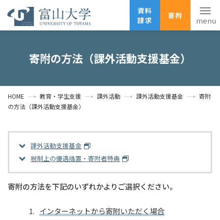
資料
寄附
請求
English
ANPIC
安否確認
寄附の方法（課外活動支援基金）
ホーム
アクセス
サイトマップ
HOME
教育・学生支援
課外活動
課外活動支援基金
寄附
資料請求
寄附
広報刊行物
の方法（課外活動支援基金）
お問い合わせ
受験生の方
地域・一般の方
企業・研究者の方
課外活動支援基金
卒業生の方
在学生の方
教職員の方
税制上の優遇措置・寄附者特典
大学紹介
寄附の方法を下記のいずれかよりご選択ください。
学部・大学院・施設
インターネットから寄附いただく場合