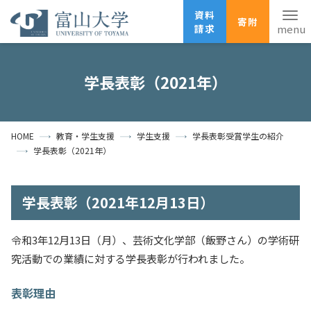
資料
寄附
請求
English
ANPIC
安否確認
学長表彰（2021年）
ホーム
アクセス
サイトマップ
HOME
教育・学生支援
学生支援
学長表彰受賞学生の紹介
資料請求
寄附
広報刊行物
学長表彰（2021年）
お問い合わせ
受験生の方
地域・一般の方
企業・研究者の方
学長表彰（2021年12月13日）
卒業生の方
在学生の方
教職員の方
令和3年12月13日（月）、芸術文化学部（飯野さん）の学術研
大学紹介
究活動での業績に対する学長表彰が行われました。
学部・大学院・施設
表彰理由