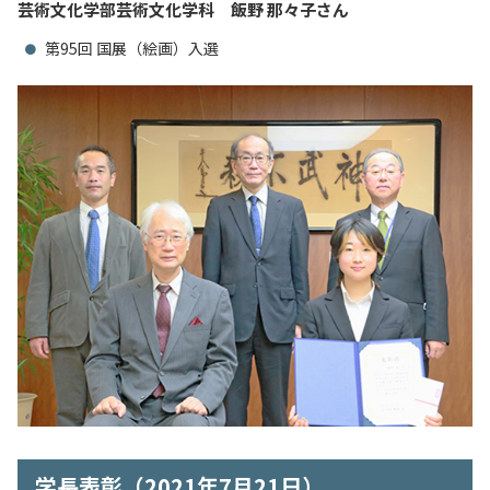
芸術文化学部芸術文化学科 飯野 那々子さん
入試情報
第95回 国展（絵画）入選
教育・学生支援
研究・産学官連携
国際交流・留学
学長表彰（2021年7月21日）