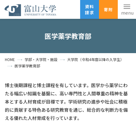
資料
寄附
請求
English
ANPIC
安否確認
医学薬学教育部
ホーム
アクセス
サイトマップ
HOME
学部・大学院・施設
大学院（令和4年度以降の入学生）
資料請求
寄附
広報刊行物
医学薬学教育部
お問い合わせ
受験生の方
地域・一般の方
企業・研究者の方
博士後期課程と博士課程を有しています。医学から薬学にわ
たる幅広い知識を基盤に、高い専門性と人間尊重の精神を基
卒業生の方
在学生の方
教職員の方
本とする人材育成が目標です。学術研究の進歩や社会に積極
的に貢献する特色ある研究教育を通じ、総合的な判断力を備
大学紹介
える優れた人材育成を行っています。
学部・大学院・施設