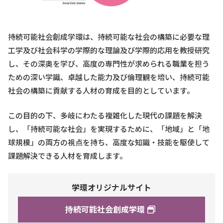
入試情報
持続可能社会創成学環は、持続可能な社会の構築に必要な理
教育・学生支援
工学及び社会科学の学際的な理論及び学際的応用を教授研究
し、その深奥を学び、高度の専門性が求められる職業を担う
研究・産学官連携
ための深い学識、卓越した能力及び倫理観を培い、持続可能
社会の構築に貢献する人材の育成を目的としています。
国際交流・留学
この目的の下、多岐にわたる複雑化した現代の課題を解決
し、「持続可能な社会」を実現するために、「地域」と「地
球規模」の両⽅の視点を持ち、高度な知識・技能を駆使して
課題解決できる人材を育成します。
学環オリジナルサイト
持続可能社会創成学環