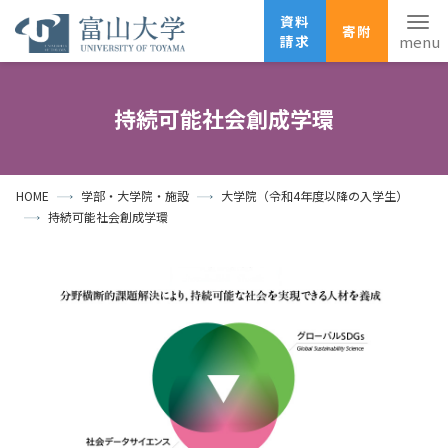
資料
寄附
請求
English
ANPIC
安否確認
持続可能社会創成学環
ホーム
アクセス
サイトマップ
HOME
学部・大学院・施設
大学院（令和4年度以降の入学生）
資料請求
寄附
広報刊行物
持続可能社会創成学環
お問い合わせ
受験生の方
地域・一般の方
企業・研究者の方
卒業生の方
在学生の方
教職員の方
大学紹介
学部・大学院・施設