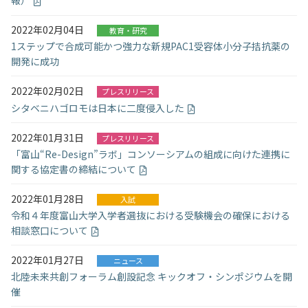
報）
2022年02月04日
教育・研究
1ステップで合成可能かつ強力な新規PAC1受容体小分子拮抗薬の
開発に成功
2022年02月02日
プレスリリース
シタベニハゴロモは日本に二度侵入した
2022年01月31日
プレスリリース
「富山“Re-Design”ラボ」コンソーシアムの組成に向けた連携に
関する協定書の締結について
2022年01月28日
入試
令和４年度富山大学入学者選抜における受験機会の確保における
相談窓口について
2022年01月27日
ニュース
北陸未来共創フォーラム創設記念 キックオフ・シンポジウムを開
催