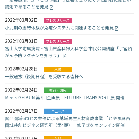
錠剤であることを発見
入試情報
2022年03月02日
プレスリリース
教育・学生支援
小児期の虐待体験が免疫システムに関連することを発見
2022年03月01日
研究・産学官連携
プレスリリース
富山大学附属病院・富山県産科婦人科学会 市民公開講座「子宮頸
がん予防ワクチンを知ろう」
国際交流・留学
2022年02月28日
入試
一般選抜（後期日程）を受験する皆様へ
2022年02月24日
教育・研究
Meets GEIBUN 第7回企画展 FUTURE TRANSPORT 展 開催
2022年02月17日
ニュース
呉西圏域6市との共催による地域再生人材育成事業 「とやま呉西
圏域共創ビジネス研究所（第4期）」修了式をオンライン開催
2022年02月17日
入試