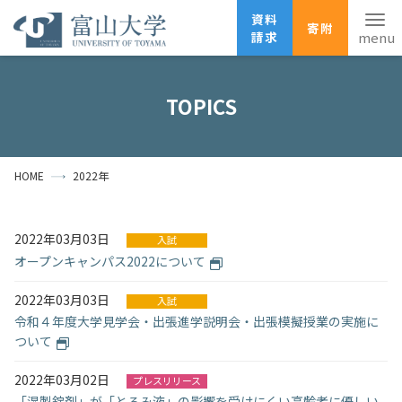
資料
寄附
請求
English
ANPIC
安否確認
TOPICS
ホーム
アクセス
サイトマップ
HOME
2022年
資料請求
寄附
広報刊行物
お問い合わせ
2022年03月03日
入試
受験生の方
地域・一般の方
企業・研究者の方
オープンキャンパス2022について
卒業生の方
在学生の方
教職員の方
2022年03月03日
入試
令和４年度大学見学会・出張進学説明会・出張模擬授業の実施に
大学紹介
ついて
学部・大学院・施設
2022年03月02日
プレスリリース
「湿製錠剤」が「とろみ液」の影響を受けにくい高齢者に優しい