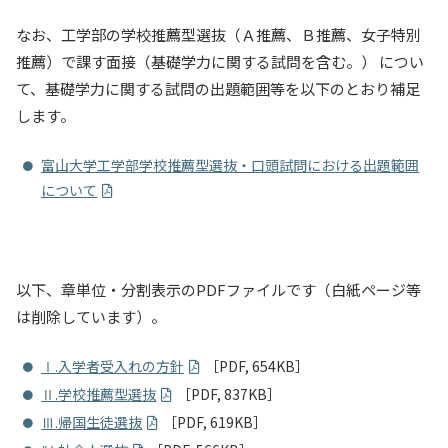
なお、工学部の学校推薦型選抜（Ａ推薦、Ｂ推薦、女子特別
推薦）で課す面接（基礎学力に関する試問を含む。） につい
て、基礎学力に関する試問の出題範囲等を以下のとおり補足
します。
富山大学工学部学校推薦型選抜・口頭試問における出題範囲
について
以下、章単位・分割表示のPDFファイルです（白紙ページ等
は削除しています）。
Ⅰ.入学者受入れの方針
［PDF, 654KB］
Ⅱ.学校推薦型選抜
［PDF, 837KB］
Ⅲ.帰国生徒選抜
［PDF, 619KB］