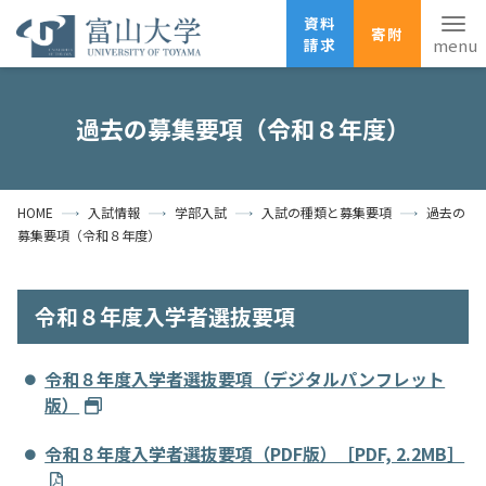
資料
寄附
請求
English
ANPIC
安否確認
過去の募集要項（令和８年度）
ホーム
アクセス
サイトマップ
HOME
入試情報
学部入試
入試の種類と募集要項
過去の
資料請求
寄附
広報刊行物
募集要項（令和８年度）
お問い合わせ
受験生の方
地域・一般の方
企業・研究者の方
令和８年度入学者選抜要項
卒業生の方
在学生の方
教職員の方
令和８年度入学者選抜要項（デジタルパンフレット
大学紹介
版）
令和８年度入学者選抜要項（PDF版）［PDF, 2.2MB］
学部・大学院・施設