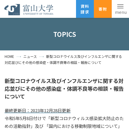
資料
寄附
請求
English
ANPIC
安否確認
TOPICS
ホーム
アクセス
サイトマップ
HOME
ニュース
新型コロナウイルス及びインフルエンザに関する
資料請求
寄附
広報刊行物
対応並びにその他の感染症・体調不良等の相談・報告について
お問い合わせ
受験生の方
地域・一般の方
企業・研究者の方
新型コロナウイルス及びインフルエンザに関する対
応並びにその他の感染症・体調不良等の相談・報告
卒業生の方
在学生の方
教職員の方
について
大学紹介
最終更新日：2023年12月28日更新
令和5年5月8日付けで「新型コロナウィルス感染拡大防止のた
学部・大学院・施設
めの活動指針」及び 「国内における移動制限地域について」