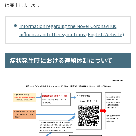
は廃止しました。
入試情報
教育・学生支援
Information regarding the Novel Coronavirus,
influenza and other symptoms (English Website)
研究・産学官連携
国際交流・留学
症状発生時における連絡体制について