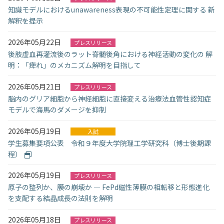
知識モデルにおけるunawareness表現の不可能性定理に関する 新
解釈を提示
2026年05月22日
プレスリリース
後肢虚血再灌流後のラット脊髄後角における神経活動の変化の 解
明：「痺れ」のメカニズム解明を目指して
2026年05月21日
プレスリリース
脳内のグリア細胞から神経細胞に直接変える治療法血管性認知症
モデルで海馬のダメージを抑制
2026年05月19日
入試
学生募集要項公表 令和９年度大学院理工学研究科（博士後期課
程）
2026年05月19日
プレスリリース
原子の整列か、膜の崩壊か ― FePd磁性薄膜の相転移と形態進化
を支配する結晶成長の法則を解明
2026年05月18日
プレスリリース