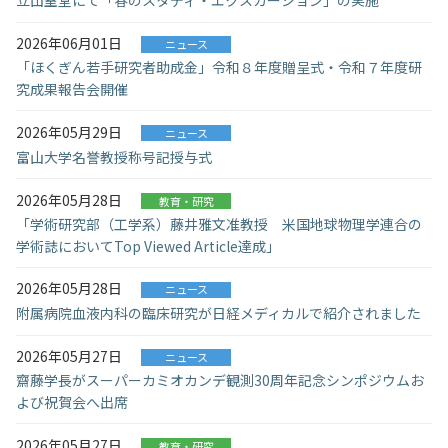
立山室堂にて「春のスタディ・エクスカーション」の実施
入試情報
2026年06月01日
ニュース
「ほくぎん若手研究者助成金」令和８年度贈呈式・令和７年度研
教育・学生支援
究成果報告会開催
2026年05月29日
研究・産学官連携
ニュース
富山大学名誉教授称号記授与式
国際交流・留学
2026年05月28日
教育・研究
「学術研究部（工学系）藤井雅文准教授 米国地球物理学連合の
学術誌においてTop Viewed Article達成」
2026年05月28日
ニュース
附属病院血液内科の臨床研究が日経メディカルで紹介されました
2026年05月27日
ニュース
齋藤学長がスーパーカミオカンデ観測30周年記念シンポジウムお
よび祝賀会へ出席
2026年05月27日
教育・研究