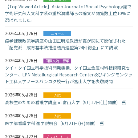
【Top Viewed Article】Asian Journal of Social Psychology誌で
学術研究部人文科学系の重松潤講師らの論文が閲覧数上位10%に
選ばれました。
2026年05月26日
ニュース
疫学健康政策学講座の山田正明准教授が霞が関にて開催された
「超党派 成育基本法推進議員連盟第24回総会」にて講演
2026年05月26日
国際交流・留学
タイ・タイ国立科学技術開発機構、タイ国立金属材料技術研究セ
ンター、LPN Metallurgical Research Center及びキングモンクッ
ト工科大学ノースバンコク校一行が富山大学を表敬訪問
2026年05月26日
入試
高校生のための看護学講座 in 富山大学（9月12日(土)開催）
2026年05月26日
入試
医学部看護学科 進学説明会（6月21日(日)開催）
2026年05月22日
プレスリリース