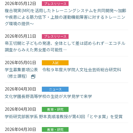
2026年05月12日
プレスリリース
複合現実(MR)を活用したトレーニングシステムを共同開発〜加齢
や疾患による筋力低下・上肢の運動機能障害に対するトレーニン
グ環境の提供〜
2026年05月11日
プレスリリース
帝王切開と子どもの発達、全体として差は認められず―エコチル
調査からみえた男女差の可能性―
2026年05月01日
入試
学生募集要項公表 令和９年度大学院人文社会芸術総合研究科
（修士課程）
2026年04月30日
ニュース
文化学園長野高等学校の生徒が大学見学で来学
2026年04月30日
教育・研究
学術研究部医学系 野本真順准教授が第43回「とやま賞」を受賞
2026年04月30日
教育・研究