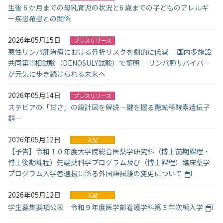
生後 6 か月までの母乳育児の状況と6 歳までの子どものアレルギ
ー疾患罹患との関係
2026年05月15日
プレスリリース
悪性リンパ腫治療における骨折リスクを劇的に低減 ―国内多施設
共同第III相試験（DENOSULY試験）で証明― リンパ腫サバイバー
が元気に歩き続けられる未来へ
2026年05月14日
プレスリリース
ステビアの「甘さ」の設計図を解読―鍵を握る糖転移酵素遺伝子
群―
2026年05月12日
入試
【予告】令和１０年度大学院総合医薬学研究科（博士前期課程・
博士後期課程）先端薬科学プログラム及び（博士課程）臨床薬学
プログラム入学者選抜に係る外国語試験の変更について
2026年05月12日
入試
学生募集要項公表 令和９年度医学部看護学科第３年次編入学