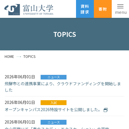
資料
寄附
請求
English
ANPIC
安否確認
TOPICS
ホーム
アクセス
サイトマップ
HOME
TOPICS
資料請求
寄附
広報刊行物
お問い合わせ
2026年06月01日
ニュース
受験生の方
地域・一般の方
企業・研究者の方
飛騨市との連携事業により、クラウドファンディングを開始しま
した
卒業生の方
在学生の方
教職員の方
2026年06月01日
入試
大学紹介
オープンキャンパス2026特設サイトを公開しました。
学部・大学院・施設
2026年06月01日
ニュース