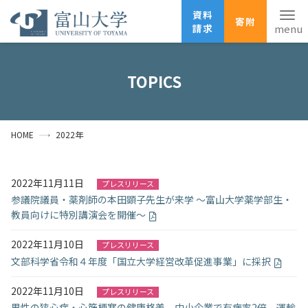
資料
寄附
請求
English
ANPIC
安否確認
TOPICS
ホーム
アクセス
サイトマップ
HOME
2022年
資料請求
寄附
広報刊行物
お問い合わせ
2022年11月11日
プレスリリース
受験生の方
地域・一般の方
企業・研究者の方
参議院議員・薬剤師の本田顕子先生が来学 ～富山大学薬学部生・
教員向けに特別講演会を開催～
卒業生の方
在学生の方
教職員の方
2022年11月10日
プレスリリース
大学紹介
文部科学省令和４年度「国立大学経営改革促進事業」に採択
学部・大学院・施設
2022年11月10日
プレスリリース
男性の狭心症・心筋梗塞の健康格差、中小企業で有病率2倍。運輸