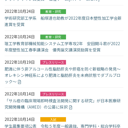
2022年10月24日
教育・研究
学術研究部工学系 船塚達也助教が2022年度日本塑性加工学会新
進賞を受賞
2022年10月24日
教育・研究
理工学教育部機械知能システム工学専攻2年 安田開斗君が2022
年度塑性加工春季講演会 優秀論文講演奨励賞を受賞
2022年10月19日
プレスリリース
肥満に伴う非アルコール性脂肪肝炎や肝癌を防ぐ新戦略の発見～
オレキシン神経系により肥満と脂肪肝炎を未病状態でダブルブロ
ック～
2022年10月14日
プレスリリース
「サル痘の臨床現場即時検査法開発に関する研究」が日本医療研
究開発機構（AMED）の公募に採択
2022年10月14日
入試
学生募集要項公表 令和５年度一般選抜、専門学科・総合学科卒