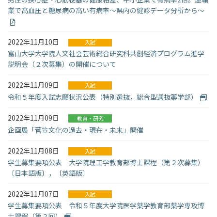
業で高血圧と糖尿病の高い有病率～県内の健診データ分析から～
入試情報
教育・学生支援
2022年11月10日
入試
富山大学大学院人文社会芸術総合研究科共創経済プログラム進学
説明会（２次募集）の開催について
研究・産学官連携
2022年11月09日
入試
国際交流・留学
令和５年度入試志願状況公表（特別選抜，総合型選抜薬学部）
2022年11月09日
教育・研究
企画展「菅笠文化の過去・現在・未来」開催
2022年11月08日
入試
学生募集要項公表 大学院理工学教育部博士課程（第２次募集）
〔日本語版〕，〔英語版〕
2022年11月07日
入試
学生募集要項公表 令和５年度大学院医学薬学教育部薬学専攻博
士課程（第２回）