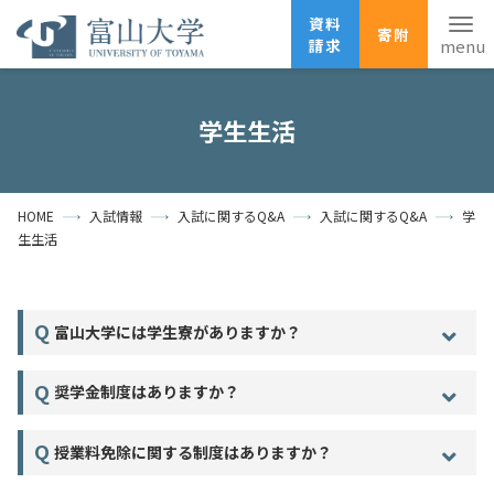
資料
寄附
請求
English
ANPIC
安否確認
学生生活
ホーム
アクセス
サイトマップ
HOME
入試情報
入試に関するQ&A
入試に関するQ&A
学
資料請求
寄附
広報刊行物
生生活
お問い合わせ
受験生の方
地域・一般の方
企業・研究者の方
富山大学には学生寮がありますか？
卒業生の方
在学生の方
教職員の方
奨学金制度はありますか？
大学紹介
授業料免除に関する制度はありますか？
学部・大学院・施設