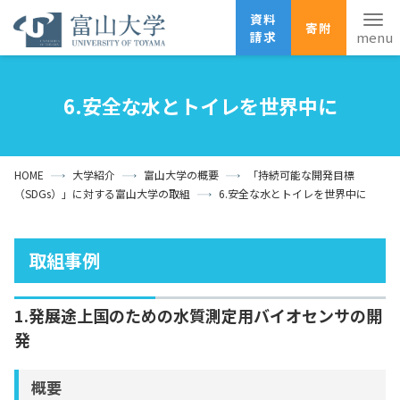
資料
寄附
請求
English
ANPIC
安否確認
6.安全な水とトイレを世界中に
ホーム
アクセス
サイトマップ
HOME
大学紹介
富山大学の概要
「持続可能な開発目標
資料請求
寄附
広報刊行物
（SDGs）」に対する富山大学の取組
6.安全な水とトイレを世界中に
お問い合わせ
受験生の方
地域・一般の方
企業・研究者の方
取組事例
卒業生の方
在学生の方
教職員の方
1.発展途上国のための水質測定用バイオセンサの開
大学紹介
発
学部・大学院・施設
概要