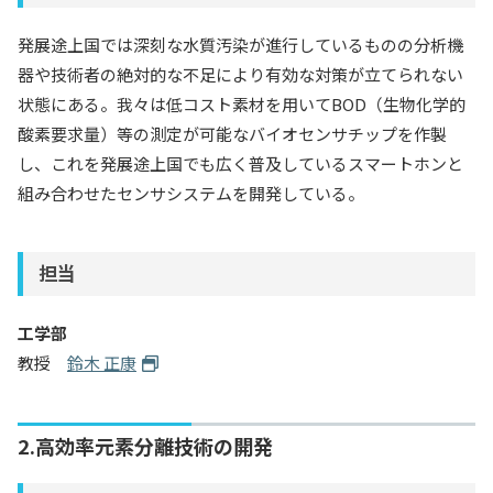
入試情報
発展途上国では深刻な水質汚染が進行しているものの分析機
器や技術者の絶対的な不足により有効な対策が立てられない
教育・学生支援
状態にある。我々は低コスト素材を用いてBOD（生物化学的
酸素要求量）等の測定が可能なバイオセンサチップを作製
研究・産学官連携
し、これを発展途上国でも広く普及しているスマートホンと
組み合わせたセンサシステムを開発している。
国際交流・留学
担当
工学部
教授
鈴木 正康
2.高効率元素分離技術の開発